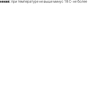
нения:
при температуре не выше минус 18 С- не более