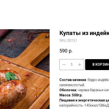
Купаты из индей
SKU:
00151
590
р.
В КОРЗИ
Состав начинки
: бедро индей
свежемолотый.
Оболочка:
черева баранья на
Масса: 500гр.
Пищевая и энергетическая це
калорийность -140ккал/586кД