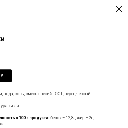
ки
НУ
ки, вода, соль, смесь специй ГОСТ, перец черный
туральная.
нность в 100 г продукта:
белок – 12,8г, жир – 2г,
ж.