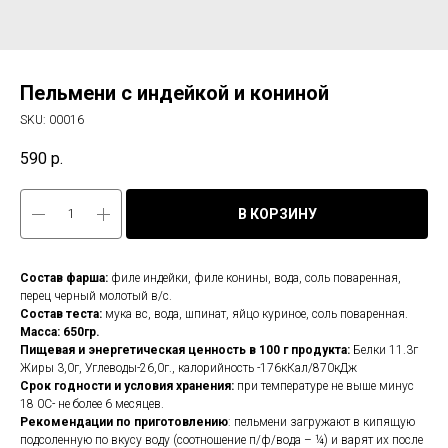
Пельмени с индейкой и кониной
SKU:
00016
590
р.
В КОРЗИНУ
Состав фарша:
филе индейки, филе конины, вода, соль поваренная,
перец черный молотый в/c.
Состав теста:
мука вс, вода, шпинат, яйцо куриное, соль поваренная.
Масса: 650гр.
Пищевая и энергетическая ценность в 100 г продукта:
Белки 11.3г
Жиры 3,0г, Углеводы-26,0г., калорийность -176кКал/870кДж
Срок годности и условия хранения:
при температуре не выше минус
18 0С- не более 6 месяцев.
Рекомендации по приготовлению
: пельмени загружают в кипящую
подсоленную по вкусу воду (соотношение п/ф/вода – ¼) и варят их после