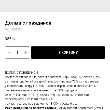
Долма с говядиной
SKU:
00233
355
р.
В КОРЗИНУ
ДОЛМА С ГОВЯДИНОЙ
Состав: говядина филе, листья винограда маринованные, томаты, лук
репчатый, рис белый отварной, масло сливочное 72%, кинза свежая,
укроп свежий, петрушка, соль, чеснок, перец черный свежемолотый.
Пищевая и энергетическая ценность в 100 г продукта:
белок – 10г, жир – 13г, углеводы – 6г, калорийность- 186 ккал.
Срок годности и условия хранения:
при температуре не выше минус 18 0С- не более 6 мес.
Рекомендации по приготовлению
: Долму готовят под пресом (чтобы